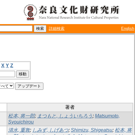
詳細検索
English
X
Y
Z
著者
松本, 将一郎
;
まつもと, しょういちろう
;
Matsumoto,
Syouichirou
清水, 重敦
;
しみず, しげあつ
;
Shimizu, Shigeatsu
;
松本, 将