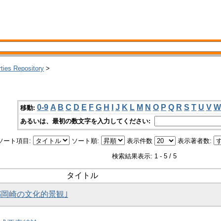
rties Repository
>
0-9
A
B
C
D
E
F
G
H
I
J
K
L
M
N
O
P
Q
R
S
T
U
V
W
移動:
あるいは、最初の数文字を入力してください:
ソート項目:
ソート順:
表示件数
表示著者数:
検索結果表示: 1 - 5 / 5
タイトル
京都岡崎の文化的景観｣