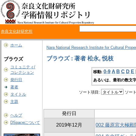
奈良文化財研究所
ホーム
Nara National Research Institute for Cultural Prope
ブラウズ : 著者 松永, 悦枝
ブラウズ
コミュニティ/
0-9
A
B
C
D
E
移動:
コレクション
発行日
あるいは、最初の数文字
著者
ソート項目:
ソート
タイトル
主題
発行日
ヘルプ
DSpaceについて
2019年12月
002 藤原宮大極