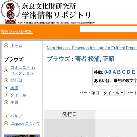
奈良文化財研究所
ホーム
Nara National Research Institute for Cultural Prope
ブラウズ : 著者 松浦, 正昭
ブラウズ
コミュニティ/
0-9
A
B
C
D
E
移動:
コレクション
発行日
あるいは、最初の数文字
著者
ソート項目:
ソート
タイトル
主題
発行日
ヘルプ
DSpaceについて