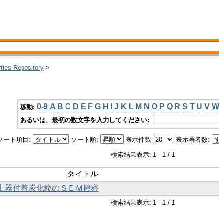
rties Repository
>
0-9
A
B
C
D
E
F
G
H
I
J
K
L
M
N
O
P
Q
R
S
T
U
V
W
移動:
あるいは、最初の数文字を入力してください:
ソート項目:
ソート順:
表示件数
表示著者数:
検索結果表示: 1 - 1 / 1
タイトル
土土器付着炭化粒のＳＥＭ観察
検索結果表示: 1 - 1 / 1