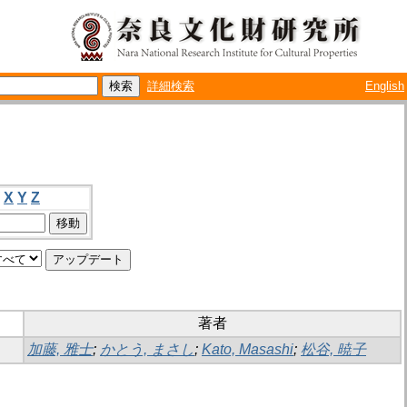
詳細検索
English
X
Y
Z
著者
加藤, 雅士
;
かとう, まさし
;
Kato, Masashi
;
松谷, 暁子