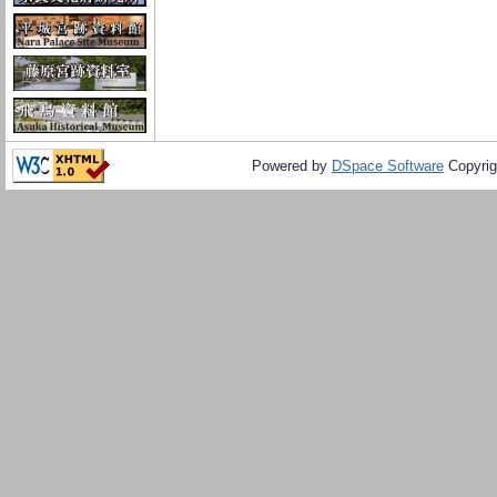
Powered by
DSpace Software
Copyrig