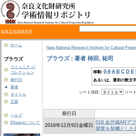
奈良文化財研究所
ホーム
Nara National Research Institute for Cultural Prope
ブラウズ : 著者 柿田, 祐司
ブラウズ
コミュニティ/
0-9
A
B
C
D
E
移動:
コレクション
発行日
あるいは、最初の数文字
著者
ソート項目:
ソート
タイトル
主題
発行日
ヘルプ
018 金沢城AR
DSpaceについて
2016年12月9日金曜日
開業を契機とした