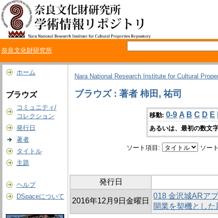
奈良文化財研究所
ホーム
Nara National Research Institute for Cultural Prope
ブラウズ : 著者 柿田, 祐司
ブラウズ
コミュニティ/
0-9
A
B
C
D
E
移動:
コレクション
発行日
あるいは、最初の数文字
著者
ソート項目:
ソート
タイトル
主題
発行日
ヘルプ
018 金沢城AR
DSpaceについて
2016年12月9日金曜日
開業を契機とした