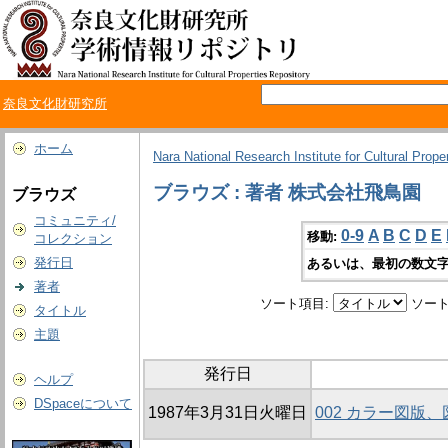
奈良文化財研究所
ホーム
Nara National Research Institute for Cultural Prope
ブラウズ : 著者 株式会社飛鳥園
ブラウズ
コミュニティ/
0-9
A
B
C
D
E
移動:
コレクション
発行日
あるいは、最初の数文字
著者
ソート項目:
ソート
タイトル
主題
発行日
ヘルプ
DSpaceについて
1987年3月31日火曜日
002 カラー図版