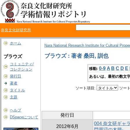
奈良文化財研究所
ホーム
Nara National Research Institute for Cultural Prope
ブラウズ : 著者 桑田, 訓也
ブラウズ
コミュニティ/
0-9
A
B
C
D
E
移動:
コレクション
発行日
あるいは、最初の数文字
著者
ソート項目:
ソート
タイトル
主題
ヘルプ
発行日
DSpaceについて
004 奈文研ギャ
2012年6月
門周辺の木簡-