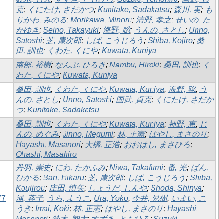
克
;
くにたけ, さだかつ
;
Kunitake, Sadakatsu
;
森川, 実
;
も
りかわ, みのる
;
Morikawa, Minoru
;
清野, 孝之
;
せいの, た
かゆき
;
Seino, Takayuki
;
海野, 聡
;
うんの, さとし
;
Unno,
Satoshi
;
芝, 康次郎
;
しば, こうじろう
;
Shiba, Kojiro
;
桑
田, 訓也
;
くわた, くにや
;
Kuwata, Kuniya
南部, 裕樹
;
なんぶ, ひろき
;
Nambu, Hiroki
;
桑田, 訓也
;
く
わた, くにや
;
Kuwata, Kuniya
桑田, 訓也
;
くわた, くにや
;
Kuwata, Kuniya
;
海野, 聡
;
う
んの, さとし
;
Unno, Satoshi
;
国武, 貞克
;
くにたけ, さだか
つ
;
Kunitake, Sadakatsu
桑田, 訓也
;
くわた, くにや
;
Kuwata, Kuniya
;
神野, 恵
;
じ
んの, めぐみ
;
Jinno, Megumi
;
林, 正憲
;
はやし, まさのり
;
Hayashi, Masanori
;
大橋, 正浩
;
おおはし, まさひろ
;
Ohashi, Masahiro
丹羽, 崇史
;
にわ, たかふみ
;
Niwa, Takafumi
;
番, 光
;
ばん,
ひかる
;
Ban, Hikaru
;
芝, 康次郎
;
しば, こうじろう
;
Shiba,
Koujirou
;
庄田, 慎矢
;
しょうだ, しんや
;
Shoda, Shinya
;
7
浦, 蓉子
;
うら, ようこ
;
Ura, Yoko
;
今井, 晃樹
;
いまい, こ
うき
;
Imai, Koki
;
林, 正憲
;
はやし, まさのり
;
Hayashi,
Masanori
;
鈴木, 智大
;
すずき, ともひろ
;
Suzuki,