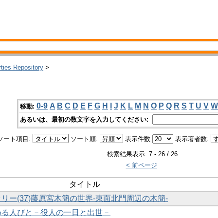
rties Repository
>
0-9
A
B
C
D
E
F
G
H
I
J
K
L
M
N
O
P
Q
R
S
T
U
V
W
移動:
あるいは、最初の数文字を入力してください:
ソート項目:
ソート順:
表示件数
表示著者数:
検索結果表示: 7 - 26 / 26
< 前ページ
タイトル
ラリー(37)藤原宮木簡の世界-東面北門周辺の木簡-
勤める人びと－役人の一日と出世－