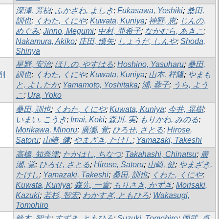
深澤, 芳樹
;
ふかさわ, よしき
;
Fukasawa, Yoshiki
;
桑田,
訓也
;
くわた, くにや
;
Kuwata, Kuniya
;
神野, 恵
;
じんの,
めぐみ
;
Jinno, Megumi
;
中村, 亜希子
;
なかむら, あきこ
;
Nakamura, Akiko
;
庄田, 慎矢
;
しょうだ, しんや
;
Shoda,
Shinya
星野, 安治
;
ほしの, やすはる
;
Hoshino, Yasuharu
;
桑田,
削
訓也
;
くわた, くにや
;
Kuwata, Kuniya
;
山本, 祥隆
;
やまも
と, よしたか
;
Yamamoto, Yoshitaka
;
浦, 蓉子
;
うら, よう
こ
;
Ura, Yoko
桑田, 訓也
;
くわた, くにや
;
Kuwata, Kuniya
;
今井, 晃樹
;
いまい, こうき
;
Imai, Koki
;
森川, 実
;
もりかわ, みのる
;
Morikawa, Minoru
;
廣瀬, 覚
;
ひろせ, さとる
;
Hirose,
Satoru
;
山崎, 健
;
やまざき, たけし
;
Yamazaki, Takeshi
高橋, 知奈津
;
たかはし, ちなつ
;
Takahashi, Chinatsu
;
廣
瀬, 覚
;
ひろせ, さとる
;
Hirose, Satoru
;
山崎, 健
;
やまざき,
たけし
;
Yamazaki, Takeshi
;
桑田, 訓也
;
くわた, くにや
;
Kuwata, Kuniya
;
森先, 一貴
;
もりさき, かずき
;
Morisaki,
Kazuki
;
若杉, 智宏
;
わかすぎ, ともひろ
;
Wakasugi,
Tomohiro
鈴木, 智大
;
すずき, ともひろ
;
Suzuki, Tomohiro
;
国武, 貞