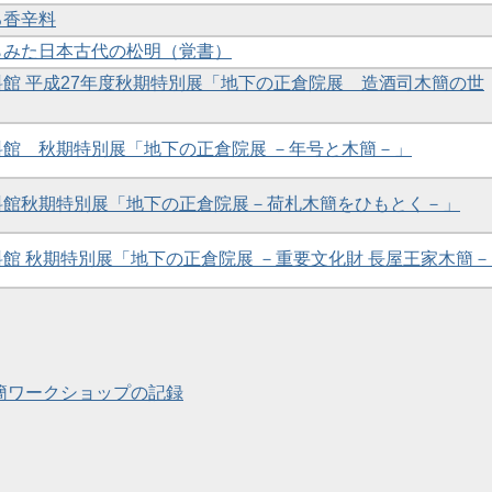
る香辛料
からみた日本古代の松明（覚書）
資料館 平成27年度秋期特別展「地下の正倉院展 造酒司木簡の世
資料館 秋期特別展「地下の正倉院展 －年号と木簡－」
資料館秋期特別展「地下の正倉院展－荷札木簡をひもとく－」
資料館 秋期特別展「地下の正倉院展 －重要文化財 長屋王家木簡
 木簡ワークショップの記録