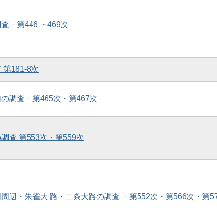
査－第446 ・469次
 第181-8次
内の調査－第465次・第467次
調査 第553次・第559次
門周辺・朱雀大 路・二条大路の調査 －第552次・第566次・第57