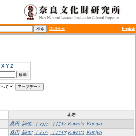
詳細検索
English
X
Y
Z
著者
桑田, 訓也
;
くわた, くにや
;
Kuwata, Kuniya
桑田, 訓也
;
くわた, くにや
;
Kuwata, Kuniya