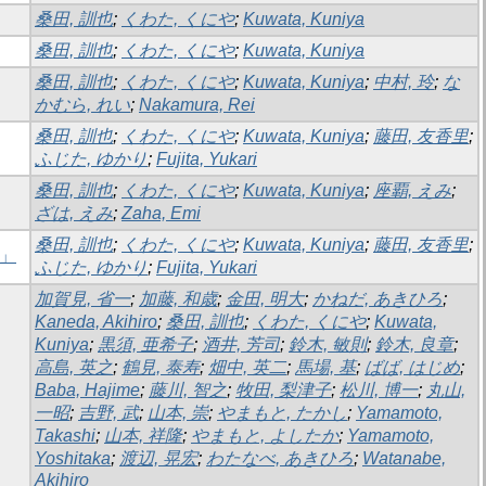
桑田, 訓也
;
くわた, くにや
;
Kuwata, Kuniya
桑田, 訓也
;
くわた, くにや
;
Kuwata, Kuniya
桑田, 訓也
;
くわた, くにや
;
Kuwata, Kuniya
;
中村, 玲
;
な
かむら, れい
;
Nakamura, Rei
桑田, 訓也
;
くわた, くにや
;
Kuwata, Kuniya
;
藤田, 友香里
;
ふじた, ゆかり
;
Fujita, Yukari
桑田, 訓也
;
くわた, くにや
;
Kuwata, Kuniya
;
座覇, えみ
;
ざは, えみ
;
Zaha, Emi
桑田, 訓也
;
くわた, くにや
;
Kuwata, Kuniya
;
藤田, 友香里
;
－」
ふじた, ゆかり
;
Fujita, Yukari
加賀見, 省一
;
加藤, 和歳
;
金田, 明大
;
かねだ, あきひろ
;
Kaneda, Akihiro
;
桑田, 訓也
;
くわた, くにや
;
Kuwata,
Kuniya
;
黒須, 亜希子
;
酒井, 芳司
;
鈴木, 敏則
;
鈴木, 良章
;
高島, 英之
;
鶴見, 泰寿
;
畑中, 英二
;
馬場, 基
;
ばば, はじめ
;
Baba, Hajime
;
藤川, 智之
;
牧田, 梨津子
;
松川, 博一
;
丸山,
一昭
;
吉野, 武
;
山本, 崇
;
やまもと, たかし
;
Yamamoto,
Takashi
;
山本, 祥隆
;
やまもと, よしたか
;
Yamamoto,
Yoshitaka
;
渡辺, 晃宏
;
わたなべ, あきひろ
;
Watanabe,
Akihiro