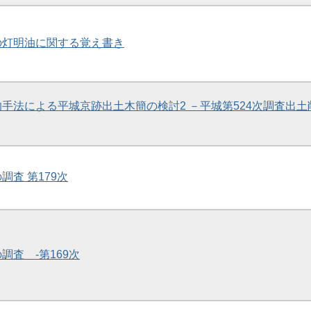
紀の灯明油に関する覚え書き
学的手法による平城京跡出土木簡の検討2 －平城第524次調査出土
調査 第179次
の調査 -第169次