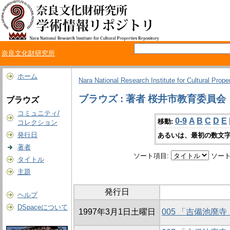
奈良文化財研究所
ホーム
Nara National Research Institute for Cultural Prope
ブラウズ : 著者 桜井市教育委員会
ブラウズ
コミュニティ/
0-9
A
B
C
D
E
移動:
コレクション
発行日
あるいは、最初の数文字
著者
ソート項目:
ソート
タイトル
主題
発行日
ヘルプ
DSpaceについて
1997年3月1日土曜日
005 「吉備池廃