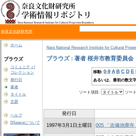
奈良文化財研究所
ホーム
Nara National Research Institute for Cultural Prope
ブラウズ : 著者 桜井市教育委員会
ブラウズ
コミュニティ/
0-9
A
B
C
D
E
移動:
コレクション
発行日
あるいは、最初の数文字
著者
ソート項目:
ソート
タイトル
主題
発行日
ヘルプ
DSpaceについて
1997年3月1日土曜日
005 「吉備池廃