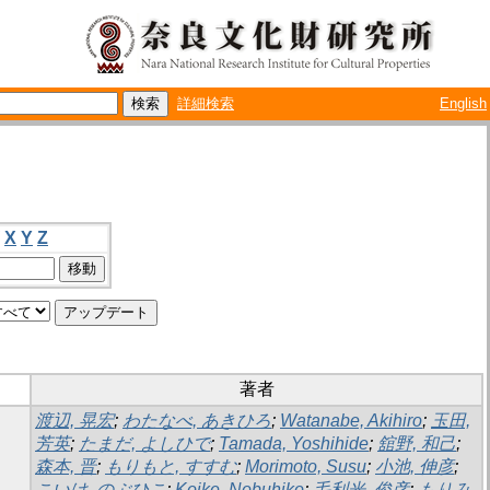
詳細検索
English
X
Y
Z
著者
渡辺, 晃宏
;
わたなべ, あきひろ
;
Watanabe, Akihiro
;
玉田,
芳英
;
たまだ, よしひで
;
Tamada, Yoshihide
;
舘野, 和己
;
森本, 晋
;
もりもと, すすむ
;
Morimoto, Susu
;
小池, 伸彦
;
こいけ, のぶひこ
;
Koike, Nobuhiko
;
毛利光, 俊彦
;
もりみ