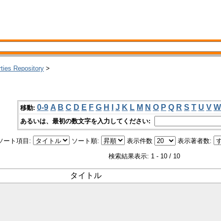
rties Repository
>
0-9
A
B
C
D
E
F
G
H
I
J
K
L
M
N
O
P
Q
R
S
T
U
V
W
移動:
あるいは、最初の数文字を入力してください:
ソート項目:
ソート順:
表示件数
表示著者数:
検索結果表示: 1 - 10 / 10
タイトル