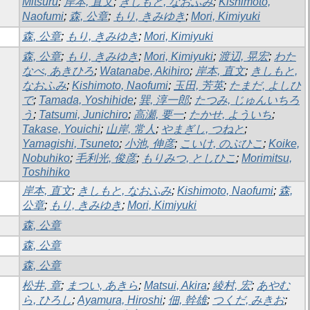
Mitsuru
;
岸本, 直文
;
きしもと, なおふみ
;
Kishimoto,
Naofumi
;
森, 公章
;
もり, きみゆき
;
Mori, Kimiyuki
森, 公章
;
もり, きみゆき
;
Mori, Kimiyuki
森, 公章
;
もり, きみゆき
;
Mori, Kimiyuki
;
渡辺, 晃宏
;
わた
なべ, あきひろ
;
Watanabe, Akihiro
;
岸本, 直文
;
きしもと,
なおふみ
;
Kishimoto, Naofumi
;
玉田, 芳英
;
たまだ, よしひ
で
;
Tamada, Yoshihide
;
巽, 淳一郎
;
たつみ, じゅんいちろ
う
;
Tatsumi, Junichiro
;
高瀬, 要一
;
たかせ, よういち
;
Takase, Youichi
;
山岸, 常人
;
やまぎし, つねと
;
Yamagishi, Tsuneto
;
小池, 伸彦
;
こいけ, のぶひこ
;
Koike,
Nobuhiko
;
毛利光, 俊彦
;
もりみつ, としひこ
;
Morimitsu,
Toshihiko
岸本, 直文
;
きしもと, なおふみ
;
Kishimoto, Naofumi
;
森,
公章
;
もり, きみゆき
;
Mori, Kimiyuki
森, 公章
森, 公章
森, 公章
松井, 章
;
まつい, あきら
;
Matsui, Akira
;
綾村, 宏
;
あやむ
ら, ひろし
;
Ayamura, Hiroshi
;
佃, 幹雄
;
つくだ, みきお
;