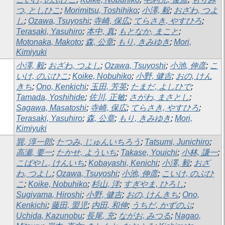
つ, としひこ
;
Morimitsu, Toshihiko
;
小澤, 毅
;
おざわ, つよ
し
;
Ozawa, Tsuyoshi
;
寺崎, 保広
;
てらさき, やすひろ
;
Terasaki, Yasuhiro
;
本中, 真
;
もとなか, まこと
;
Motonaka, Makoto
;
森, 公章
;
もり, きみゆき
;
Mori,
Kimiyuki
小澤, 毅
;
おざわ, つよし
;
Ozawa, Tsuyoshi
;
小池, 伸彦
;
こ
いけ, のぶひこ
;
Koike, Nobuhiko
;
小野, 健吉
;
おの, けん
きち
;
Ono, Kenkichi
;
玉田, 芳英
;
たまだ, よしひで
;
Tamada, Yoshihide
;
佐川, 正敏
;
さがわ, まさとし
;
Sagawa, Masatoshi
;
寺崎, 保広
;
てらさき, やすひろ
;
Terasaki, Yasuhiro
;
森, 公章
;
もり, きみゆき
;
Mori,
Kimiyuki
巽, 淳一郎
;
たつみ, じゅんいちろう
;
Tatsumi, Junichiro
;
高瀬, 要一
;
たかせ, よういち
;
Takase, Youichi
;
小林, 謙一
;
こばやし, けんいち
;
Kobayashi, Kenichi
;
小澤, 毅
;
おざ
わ, つよし
;
Ozawa, Tsuyoshi
;
小池, 伸彦
;
こいけ, のぶひ
こ
;
Koike, Nobuhiko
;
杉山, 洋
;
すぎやま, ひろし
;
Sugiyama, Hiroshi
;
小野, 健吉
;
おの, けんきち
;
Ono,
Kenkichi
;
藤田, 盟児
;
内田, 和伸
;
うちだ, かずのぶ
;
Uchida, Kazunobu
;
長尾, 充
;
ながお, みつる
;
Nagao,