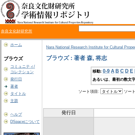
奈良文化財研究所
ホーム
Nara National Research Institute for Cultural Prope
ブラウズ : 著者 森, 将志
ブラウズ
コミュニティ/
0-9
A
B
C
D
E
移動:
コレクション
発行日
あるいは、最初の数文字
著者
ソート項目:
ソート
タイトル
主題
発行日
ヘルプ
DSpaceについて