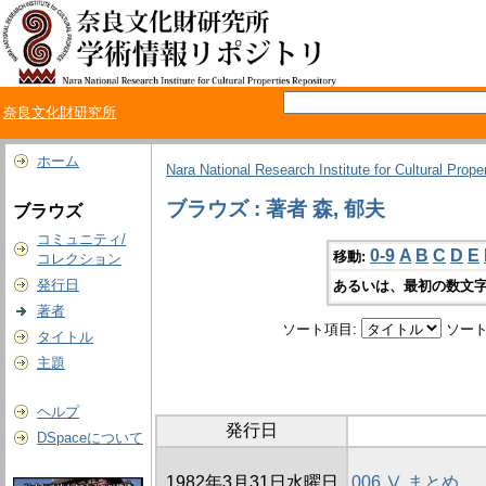
奈良文化財研究所
ホーム
Nara National Research Institute for Cultural Prope
ブラウズ : 著者 森, 郁夫
ブラウズ
コミュニティ/
0-9
A
B
C
D
E
移動:
コレクション
発行日
あるいは、最初の数文字
著者
ソート項目:
ソート
タイトル
主題
ヘルプ
発行日
DSpaceについて
1982年3月31日水曜日
006 Ⅴ まとめ