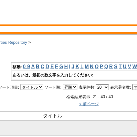
rties Repository
>
0-9
A
B
C
D
E
F
G
H
I
J
K
L
M
N
O
P
Q
R
S
T
U
V
W
移動:
あるいは、最初の数文字を入力してください:
ソート項目:
ソート順:
表示件数
表示著者数:
検索結果表示: 21 - 40 / 40
< 前ページ
タイトル