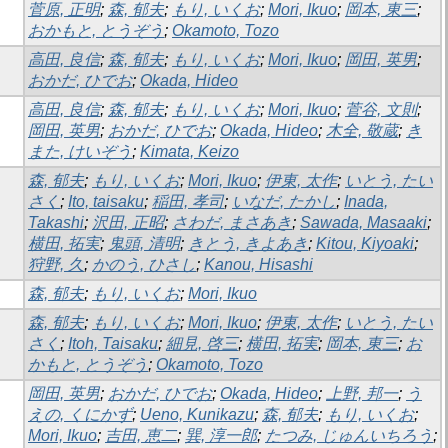
菅原, 正明
;
森, 郁夫
;
もり, いくお
;
Mori, Ikuo
;
岡本, 東三
;
おかもと, とうぞう
;
Okamoto, Tozo
高田, 良信
;
森, 郁夫
;
もり, いくお
;
Mori, Ikuo
;
岡田, 英男
;
おかだ, ひでお
;
Okada, Hideo
高田, 良信
;
森, 郁夫
;
もり, いくお
;
Mori, Ikuo
;
菅谷, 文則
;
岡田, 英男
;
おかだ, ひでお
;
Okada, Hideo
;
木全, 敬蔵
;
き
また, けいぞう
;
Kimata, Keizo
森, 郁夫
;
もり, いくお
;
Mori, Ikuo
;
伊東, 太作
;
いとう, たい
さく
;
Ito, taisaku
;
稲田, 孝司
;
いなだ, たかし
;
Inada,
Takashi
;
沢田, 正昭
;
さわだ, まさあき
;
Sawada, Masaaki
;
横田, 拓実
;
鬼頭, 清明
;
きとう, きよあき
;
Kitou, Kiyoaki
;
狩野, 久
;
かのう, ひさし
;
Kanou, Hisashi
森, 郁夫
;
もり, いくお
;
Mori, Ikuo
森, 郁夫
;
もり, いくお
;
Mori, Ikuo
;
伊東, 太作
;
いとう, たい
さく
;
Itoh, Taisaku
;
細見, 啓三
;
横田, 拓実
;
岡本, 東三
;
お
かもと, とうぞう
;
Okamoto, Tozo
岡田, 英男
;
おかだ, ひでお
;
Okada, Hideo
;
上野, 邦一
;
う
えの, くにかず
;
Ueno, Kunikazu
;
森, 郁夫
;
もり, いくお
;
Mori, Ikuo
;
吉田, 恵二
;
巽, 淳一郎
;
たつみ, じゅんいちろう
;