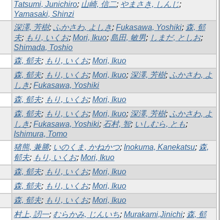
Tatsumi, Junichiro
;
山崎, 信二
;
やまさき, しんじ
;
Yamasaki, Shinzi
深澤, 芳樹
;
ふかさわ, よしき
;
Fukasawa, Yoshiki
;
森, 郁
夫
;
もり, いくお
;
Mori, Ikuo
;
島田, 敏男
;
しまだ, としお
;
Shimada, Toshio
森, 郁夫
;
もり, いくお
;
Mori, Ikuo
森, 郁夫
;
もり, いくお
;
Mori, Ikuo
;
深澤, 芳樹
;
ふかさわ, よ
しき
;
Fukasawa, Yoshiki
森, 郁夫
;
もり, いくお
;
Mori, Ikuo
森, 郁夫
;
もり, いくお
;
Mori, Ikuo
;
深澤, 芳樹
;
ふかさわ, よ
しき
;
Fukasawa, Yoshiki
;
石村, 智
;
いしむら, とも
;
Ishimura, Tomo
猪熊, 兼勝
;
いのくま, かねかつ
;
Inokuma, Kanekatsu
;
森,
郁夫
;
もり, いくお
;
Mori, Ikuo
森, 郁夫
;
もり, いくお
;
Mori, Ikuo
森, 郁夫
;
もり, いくお
;
Mori, Ikuo
森, 郁夫
;
もり, いくお
;
Mori, Ikuo
村上, 訒一
;
むらかみ, じんいち
;
Murakami,Jinichi
;
森, 郁