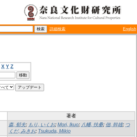
詳細検索
English
X
Y
Z
著者
森, 郁夫
;
もり, いくお
;
Mori, Ikuo
;
八幡, 扶桑
;
佃, 幹雄
;
つ
くだ, みきお
;
Tsukuda, Mikio