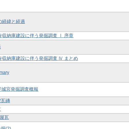
査の経緯と経過
隆寺収納庫建設に伴う発掘調査 Ⅰ 序章
語
隆寺収納庫建設に伴う発掘調査 Ⅳ まとめ
mary
度平城宮発掘調査概報
 2瓦磚
査
1屋瓦
掘(2)