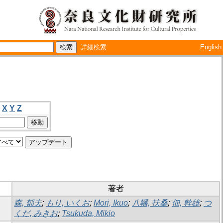
詳細検索
English
X
Y
Z
著者
森, 郁夫
;
もり, いくお
;
Mori, Ikuo
;
八幡, 扶桑
;
佃, 幹雄
;
つ
くだ, みきお
;
Tsukuda, Mikio