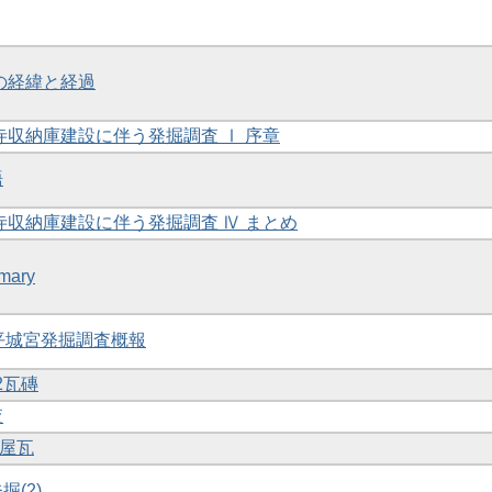
査の経緯と経過
隆寺収納庫建設に伴う発掘調査 Ⅰ 序章
語
隆寺収納庫建設に伴う発掘調査 Ⅳ まとめ
mary
度平城宮発掘調査概報
 2瓦磚
査
1屋瓦
掘(2)