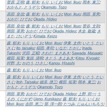
菅原, 正明
;
森, 郁夫
;
もり, いくお
;
Mori, Ikuo
;
岡本, 東三
;
おかもと, とうぞう
;
Okamoto, Tozo
高田, 良信
;
森, 郁夫
;
もり, いくお
;
Mori, Ikuo
;
岡田, 英男
;
おかだ, ひでお
;
Okada, Hideo
高田, 良信
;
森, 郁夫
;
もり, いくお
;
Mori, Ikuo
;
菅谷, 文則
;
岡田, 英男
;
おかだ, ひでお
;
Okada, Hideo
;
木全, 敬蔵
;
き
また, けいぞう
;
Kimata, Keizo
森, 郁夫
;
もり, いくお
;
Mori, Ikuo
;
伊東, 太作
;
いとう, たい
さく
;
Ito, taisaku
;
稲田, 孝司
;
いなだ, たかし
;
Inada,
Takashi
;
沢田, 正昭
;
さわだ, まさあき
;
Sawada, Masaaki
;
横田, 拓実
;
鬼頭, 清明
;
きとう, きよあき
;
Kitou, Kiyoaki
;
狩野, 久
;
かのう, ひさし
;
Kanou, Hisashi
森, 郁夫
;
もり, いくお
;
Mori, Ikuo
森, 郁夫
;
もり, いくお
;
Mori, Ikuo
;
伊東, 太作
;
いとう, たい
さく
;
Itoh, Taisaku
;
細見, 啓三
;
横田, 拓実
;
岡本, 東三
;
お
かもと, とうぞう
;
Okamoto, Tozo
岡田, 英男
;
おかだ, ひでお
;
Okada, Hideo
;
上野, 邦一
;
う
えの, くにかず
;
Ueno, Kunikazu
;
森, 郁夫
;
もり, いくお
;
Mori, Ikuo
;
吉田, 恵二
;
巽, 淳一郎
;
たつみ, じゅんいちろう
;