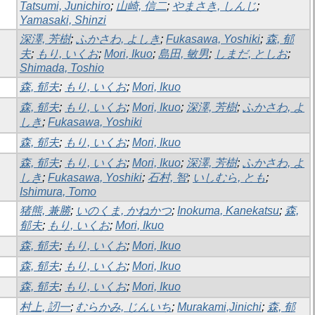
Tatsumi, Junichiro
;
山崎, 信二
;
やまさき, しんじ
;
Yamasaki, Shinzi
深澤, 芳樹
;
ふかさわ, よしき
;
Fukasawa, Yoshiki
;
森, 郁
夫
;
もり, いくお
;
Mori, Ikuo
;
島田, 敏男
;
しまだ, としお
;
Shimada, Toshio
森, 郁夫
;
もり, いくお
;
Mori, Ikuo
森, 郁夫
;
もり, いくお
;
Mori, Ikuo
;
深澤, 芳樹
;
ふかさわ, よ
しき
;
Fukasawa, Yoshiki
森, 郁夫
;
もり, いくお
;
Mori, Ikuo
森, 郁夫
;
もり, いくお
;
Mori, Ikuo
;
深澤, 芳樹
;
ふかさわ, よ
しき
;
Fukasawa, Yoshiki
;
石村, 智
;
いしむら, とも
;
Ishimura, Tomo
猪熊, 兼勝
;
いのくま, かねかつ
;
Inokuma, Kanekatsu
;
森,
郁夫
;
もり, いくお
;
Mori, Ikuo
森, 郁夫
;
もり, いくお
;
Mori, Ikuo
森, 郁夫
;
もり, いくお
;
Mori, Ikuo
森, 郁夫
;
もり, いくお
;
Mori, Ikuo
村上, 訒一
;
むらかみ, じんいち
;
Murakami,Jinichi
;
森, 郁