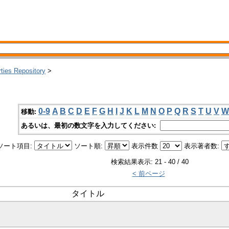
rties Repository
>
0-9
A
B
C
D
E
F
G
H
I
J
K
L
M
N
O
P
Q
R
S
T
U
V
W
移動:
あるいは、最初の数文字を入力してください:
ソート項目:
ソート順:
表示件数
表示著者数:
検索結果表示: 21 - 40 / 40
< 前ページ
タイトル