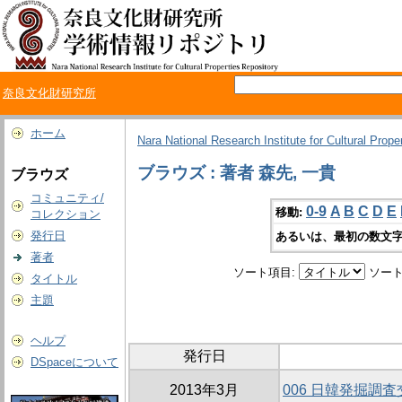
奈良文化財研究所
ホーム
Nara National Research Institute for Cultural Prope
ブラウズ : 著者 森先, 一貴
ブラウズ
コミュニティ/
0-9
A
B
C
D
E
移動:
コレクション
発行日
あるいは、最初の数文字
著者
ソート項目:
ソート
タイトル
主題
ヘルプ
発行日
DSpaceについて
2013年3月
006 日韓発掘調