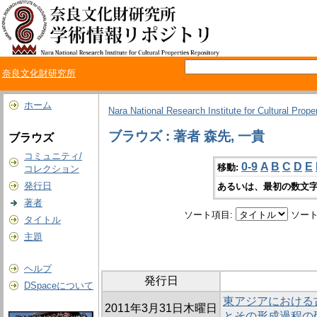
奈良文化財研究所
ホーム
Nara National Research Institute for Cultural Prope
ブラウズ : 著者 森先, 一貴
ブラウズ
コミュニティ/
0-9
A
B
C
D
E
移動:
コレクション
発行日
あるいは、最初の数文字
著者
ソート項目:
ソート
タイトル
主題
ヘルプ
発行日
DSpaceについて
東アジアにおける
2011年3月31日木曜日
とその形成過程の