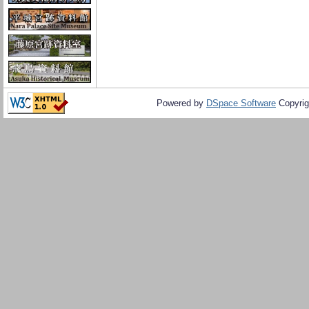
Powered by
DSpace Software
Copyrig