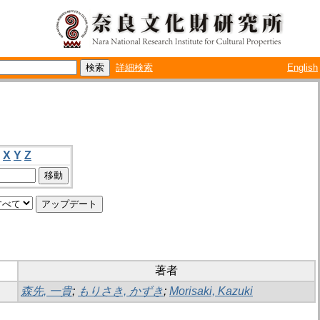
詳細検索
English
X
Y
Z
著者
森先, 一貴
;
もりさき, かずき
;
Morisaki, Kazuki