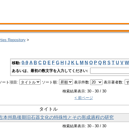
rties Repository
>
0-9
A
B
C
D
E
F
G
H
I
J
K
L
M
N
O
P
Q
R
S
T
U
V
W
移動:
あるいは、最初の数文字を入力してください:
ソート項目:
ソート順:
表示件数
表示著者数:
検索結果表示: 30 - 30 / 30
< 前ページ
タイトル
古本州島後期旧石器文化の特殊性とその形成過程の研究
検索結果表示: 30 - 30 / 30