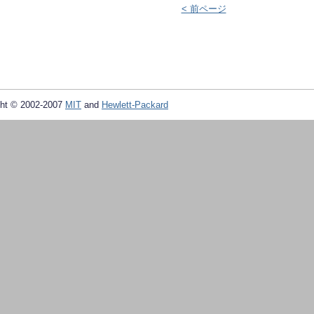
< 前ページ
ht © 2002-2007
MIT
and
Hewlett-Packard