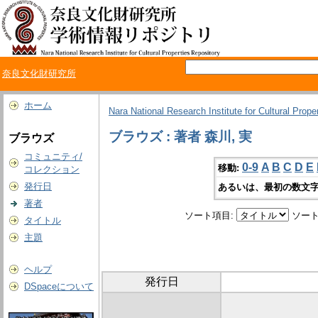
奈良文化財研究所
ホーム
Nara National Research Institute for Cultural Prope
ブラウズ : 著者 森川, 実
ブラウズ
コミュニティ/
0-9
A
B
C
D
E
移動:
コレクション
発行日
あるいは、最初の数文字
著者
ソート項目:
ソート
タイトル
主題
ヘルプ
発行日
DSpaceについて