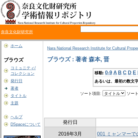
奈良文化財研究所
ホーム
Nara National Research Institute for Cultural Prope
ブラウズ : 著者 森本, 晋
ブラウズ
コミュニティ/
0-9
A
B
C
D
E
移動:
コレクション
発行日
あるいは、最初の数文字
著者
ソート項目:
ソート
タイトル
主題
ヘルプ
発行日
DSpaceについて
2016年3月
001 ミャンマー