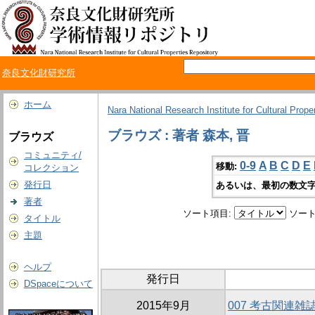
奈良文化財研究所
ホーム
Nara National Research Institute for Cultural Prope
ブラウズ : 著者 森本, 晋
ブラウズ
コミュニティ/
0-9
A
B
C
D
E
移動:
コレクション
発行日
あるいは、最初の数文字
著者
ソート項目:
ソート
タイトル
主題
ヘルプ
発行日
DSpaceについて
2015年9月
007 考古関連