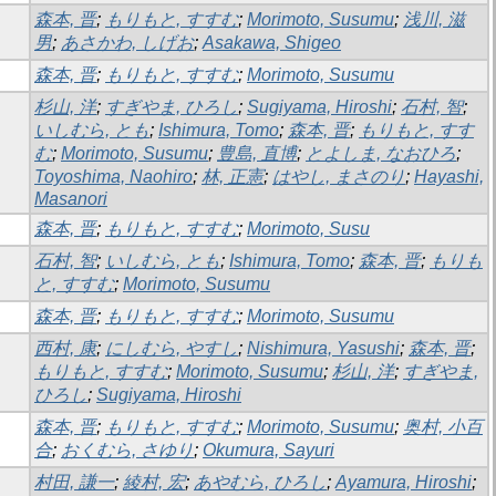
森本, 晋
;
もりもと, すすむ
;
Morimoto, Susumu
;
浅川, 滋
男
;
あさかわ, しげお
;
Asakawa, Shigeo
森本, 晋
;
もりもと, すすむ
;
Morimoto, Susumu
杉山, 洋
;
すぎやま, ひろし
;
Sugiyama, Hiroshi
;
石村, 智
;
いしむら, とも
;
Ishimura, Tomo
;
森本, 晋
;
もりもと, すす
む
;
Morimoto, Susumu
;
豊島, 直博
;
とよしま, なおひろ
;
Toyoshima, Naohiro
;
林, 正憲
;
はやし, まさのり
;
Hayashi,
Masanori
森本, 晋
;
もりもと, すすむ
;
Morimoto, Susu
石村, 智
;
いしむら, とも
;
Ishimura, Tomo
;
森本, 晋
;
もりも
と, すすむ
;
Morimoto, Susumu
森本, 晋
;
もりもと, すすむ
;
Morimoto, Susumu
西村, 康
;
にしむら, やすし
;
Nishimura, Yasushi
;
森本, 晋
;
もりもと, すすむ
;
Morimoto, Susumu
;
杉山, 洋
;
すぎやま,
ひろし
;
Sugiyama, Hiroshi
森本, 晋
;
もりもと, すすむ
;
Morimoto, Susumu
;
奥村, 小百
合
;
おくむら, さゆり
;
Okumura, Sayuri
村田, 謙一
;
綾村, 宏
;
あやむら, ひろし
;
Ayamura, Hiroshi
;