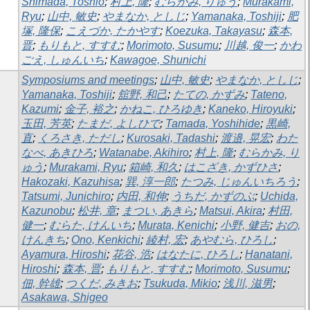
Shimada, Toshio
;
村上, 隆
;
むらかみ, りゅう
;
Murakami,
Ryu
;
山中, 敏史
;
やまなか, としじ
;
Yamanaka, Toshiji
;
肥
塚, 隆保
;
こえづか, たかやす
;
Koezuka, Takayasu
;
森本,
晋
;
もりもと, すすむ
;
Morimoto, Susumu
;
川越, 俊一
;
かわ
ごえ, しゅんいち
;
Kawagoe, Shunichi
Symposiums and meetings
;
山中, 敏史
;
やまなか, としじ
;
Yamanaka, Toshiji
;
舘野, 和己
;
たての, かずみ
;
Tateno,
Kazumi
;
金子, 裕之
;
かねこ, ひろゆき
;
Kaneko, Hiroyuki
;
玉田, 芳英
;
たまだ, よしひで
;
Tamada, Yoshihide
;
黒崎,
直
;
くろさき, ただし
;
Kurosaki, Tadashi
;
渡邉, 晃宏
;
わた
なべ, あきひろ
;
Watanabe, Akihiro
;
村上, 隆
;
むらかみ, り
ゅう
;
Murakami, Ryu
;
箱崎, 和久
;
はこざき, かずひさ
;
Hakozaki, Kazuhisa
;
巽, 淳一郎
;
たつみ, じゅんいちろう
;
Tatsumi, Junichiro
;
内田, 和伸
;
うちだ, かずのぶ
;
Uchida,
Kazunobu
;
松井, 章
;
まつい, あきら
;
Matsui, Akira
;
村田,
健一
;
むらた, けんいち
;
Murata, Kenichi
;
小野, 健吉
;
おの,
けんきち
;
Ono, Kenkichi
;
綾村, 宏
;
あやむら, ひろし
;
Ayamura, Hiroshi
;
花谷, 浩
;
はなたに, ひろし
;
Hanatani,
Hiroshi
;
森本, 晋
;
もりもと, すすむ
;
Morimoto, Susumu
;
佃, 幹雄
;
つくだ, みきお
;
Tsukuda, Mikio
;
浅川, 滋男
;
Asakawa, Shigeo