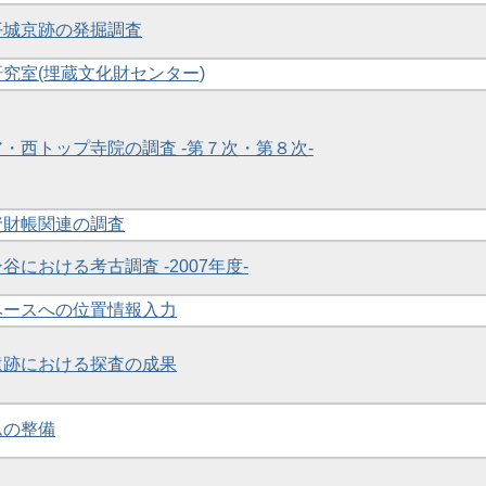
・平城京跡の発掘調査
研究室(埋蔵文化財センター)
ア・西トップ寺院の調査 -第７次・第８次-
和資財帳関連の調査
ン谷における考古調査 -2007年度-
タベースへの位置情報入力
ル遺跡における探査の成果
ムの整備