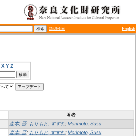
詳細検索
English
X
Y
Z
著者
森本, 晋
;
もりもと, すすむ
;
Morimoto, Susu
森本, 晋
;
もりもと, すすむ
;
Morimoto, Susu