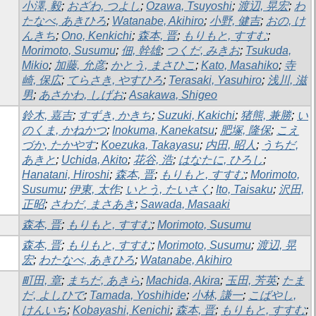
小澤, 毅
;
おざわ, つよし
;
Ozawa, Tsuyoshi
;
渡辺, 晃宏
;
わ
たなべ, あきひろ
;
Watanabe, Akihiro
;
小野, 健吉
;
おの, け
んきち
;
Ono, Kenkichi
;
森本, 晋
;
もりもと, すすむ
;
Morimoto, Susumu
;
佃, 幹雄
;
つくだ, みきお
;
Tsukuda,
Mikio
;
加藤, 允彦
;
かとう, まさひこ
;
Kato, Masahiko
;
寺
崎, 保広
;
てらさき, やすひろ
;
Terasaki, Yasuhiro
;
浅川, 滋
男
;
あさかわ, しげお
;
Asakawa, Shigeo
鈴木, 嘉吉
;
すずき, かきち
;
Suzuki, Kakichi
;
猪熊, 兼勝
;
い
のくま, かねかつ
;
Inokuma, Kanekatsu
;
肥塚, 隆保
;
こえ
づか, たかやす
;
Koezuka, Takayasu
;
内田, 昭人
;
うちだ,
あきと
;
Uchida, Akito
;
花谷, 浩
;
はなたに, ひろし
;
Hanatani, Hiroshi
;
森本, 晋
;
もりもと, すすむ
;
Morimoto,
Susumu
;
伊東, 太作
;
いとう, たいさく
;
Ito, Taisaku
;
沢田,
正昭
;
さわだ, まさあき
;
Sawada, Masaaki
森本, 晋
;
もりもと, すすむ
;
Morimoto, Susumu
森本, 晋
;
もりもと, すすむ
;
Morimoto, Susumu
;
渡辺, 晃
宏
;
わたなべ, あきひろ
;
Watanabe, Akihiro
町田, 章
;
まちだ, あきら
;
Machida, Akira
;
玉田, 芳英
;
たま
だ, よしひで
;
Tamada, Yoshihide
;
小林, 謙一
;
こばやし,
けんいち
;
Kobayashi, Kenichi
;
森本, 晋
;
もりもと, すすむ
;