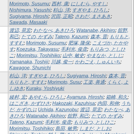
Morimoto, Susumu
;
西村, 康
;
にしむら, やすし
;
Nishimura, Yasushi
;
杉山, 洋
;
すぎやま, ひろし
;
Sugiyama, Hiroshi
;
沢田, 正昭
;
さわだ, まさあき
;
Sawada, Masaaki
渡辺, 晃宏
;
わたなべ, あきひろ
;
Watanabe, Akihiro
;
舘野,
和己
;
たての, かずみ
;
Tateno, Kazumi
;
森本, 晋
;
もりもと,
すすむ
;
Morimoto, Susumu
;
肥塚, 隆保
;
こえづか, たかや
す
;
Koezuka, Takayasu
;
毛利光, 俊彦
;
もりみつ, としひ
こ
;
Morimitsu, Toshihiko
;
山中, 敏史
;
やまなか, としじ
;
Yamanaka, Toshiji
;
川越, 俊一
;
かわごえ, しゅんいち
;
Kawagoe, Shunichi
杉山, 洋
;
すぎやま, ひろし
;
Sugiyama, Hiroshi
;
森本, 晋
;
もりもと, すすむ
;
Morimoto, Susu
;
工楽, 善通
;
くらく, よ
しゆき
;
Kuraku, Yoshiyuki
綾村, 宏
;
あやむら, ひろし
;
Ayamura, Hiroshi
;
箱崎, 和久
;
はこざき, かずひさ
;
Hakozaki, Kazuhisa
;
内田, 和伸
;
うち
だ, かずのぶ
;
Uchida, Kazunobu
;
渡辺, 晃宏
;
わたなべ, あ
きひろ
;
Watanabe, Akihiro
;
舘野, 和己
;
たての, かずみ
;
Tateno, Kazumi
;
毛利光, 俊彦
;
もりみつ, としひこ
;
Morimitsu, Toshihiko
;
島田, 敏男
;
しまだ, としお
;