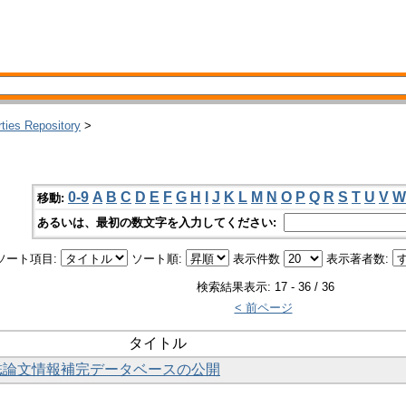
rties Repository
>
0-9
A
B
C
D
E
F
G
H
I
J
K
L
M
N
O
P
Q
R
S
T
U
V
W
移動:
あるいは、最初の数文字を入力してください:
ソート項目:
ソート順:
表示件数
表示著者数:
検索結果表示: 17 - 36 / 36
< 前ページ
タイトル
雑誌論文情報補完データベースの公開