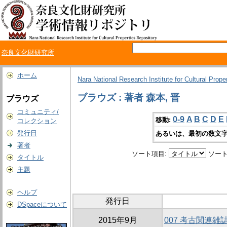
奈良文化財研究所
ホーム
Nara National Research Institute for Cultural Prope
ブラウズ : 著者 森本, 晋
ブラウズ
コミュニティ/
0-9
A
B
C
D
E
移動:
コレクション
発行日
あるいは、最初の数文字
著者
ソート項目:
ソート
タイトル
主題
ヘルプ
発行日
DSpaceについて
2015年9月
007 考古関連