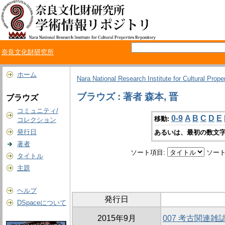
奈良文化財研究所
ホーム
Nara National Research Institute for Cultural Prope
ブラウズ : 著者 森本, 晋
ブラウズ
コミュニティ/
0-9
A
B
C
D
E
移動:
コレクション
発行日
あるいは、最初の数文字
著者
ソート項目:
ソート
タイトル
主題
ヘルプ
発行日
DSpaceについて
2015年9月
007 考古関連