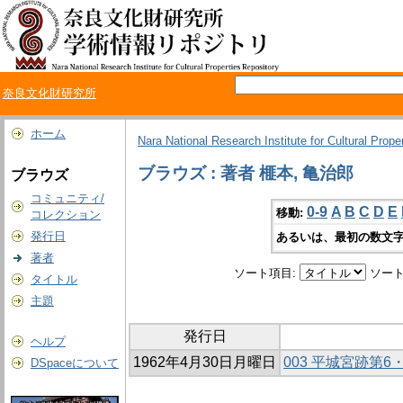
奈良文化財研究所
ホーム
Nara National Research Institute for Cultural Prope
ブラウズ : 著者 榧本, 亀治郎
ブラウズ
コミュニティ/
0-9
A
B
C
D
E
移動:
コレクション
発行日
あるいは、最初の数文字
著者
ソート項目:
ソート
タイトル
主題
発行日
ヘルプ
1962年4月30日月曜日
003 平城宮跡第
DSpaceについて