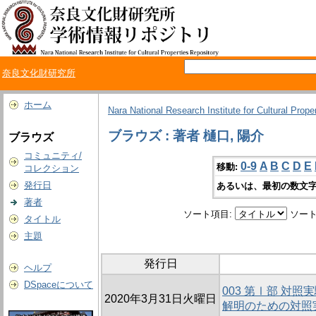
奈良文化財研究所
ホーム
Nara National Research Institute for Cultural Prope
ブラウズ : 著者 樋口, 陽介
ブラウズ
コミュニティ/
0-9
A
B
C
D
E
移動:
コレクション
発行日
あるいは、最初の数文字
著者
ソート項目:
ソート
タイトル
主題
発行日
ヘルプ
DSpaceについて
003 第Ⅰ部 対
2020年3月31日火曜日
解明のための対照