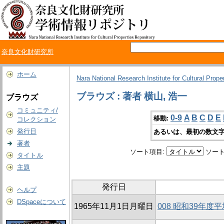
奈良文化財研究所
ホーム
Nara National Research Institute for Cultural Prope
ブラウズ : 著者 横山, 浩一
ブラウズ
コミュニティ/
0-9
A
B
C
D
E
移動:
コレクション
発行日
あるいは、最初の数文字
著者
ソート項目:
ソート
タイトル
主題
発行日
ヘルプ
DSpaceについて
1965年11月1日月曜日
008 昭和39年