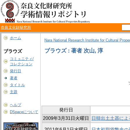
奈良文化財研究所
ホーム
Nara National Research Institute for Cultural Prope
ブラウズ : 著者 次山, 淳
ブラウズ
コミュニティ/
コレクション
発行日
著者
タイトル
主題
ヘルプ
発行日
DSpaceについて
2009年3月31日火曜日
日韓出土土器によ
2011年6月1日水曜日
日本初期貨幣史の