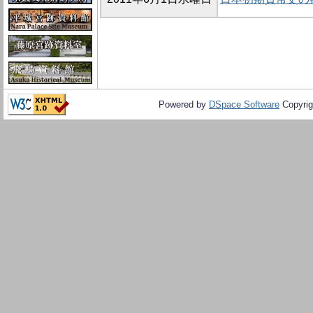
Powered by
DSpace Software
Copyrig