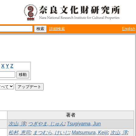
詳細検索
English
X
Y
Z
著者
次山, 淳
;
つぎやま, じゅん
;
Tsugiyama, Jun
松村, 恵司
;
まつむら, けいじ
;
Matsumura, Keiji
;
次山, 淳
;