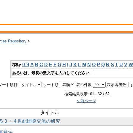
rties Repository
>
0-9
A
B
C
D
E
F
G
H
I
J
K
L
M
N
O
P
Q
R
S
T
U
V
W
移動:
あるいは、最初の数文字を入力してください:
ソート項目:
ソート順:
表示件数
表示著者数:
検索結果表示: 61 - 62 / 62
< 前ページ
タイトル
る３・４世紀国際交流の研究
再構築