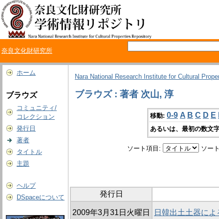
奈良文化財研究所
ホーム
Nara National Research Institute for Cultural Prope
ブラウズ : 著者 次山, 淳
ブラウズ
コミュニティ/
0-9
A
B
C
D
E
移動:
コレクション
発行日
あるいは、最初の数文字
著者
ソート項目:
ソート
タイトル
主題
ヘルプ
発行日
DSpaceについて
2009年3月31日火曜日
日韓出土土器によ