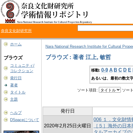
奈良文化財研究所
ホーム
Nara National Research Institute for Cultural Prope
ブラウズ : 著者 江上, 敏哲
ブラウズ
コミュニティ/
0-9
A
B
C
D
E
移動:
コレクション
発行日
あるいは、最初の数文字
著者
ソート項目:
ソート
タイトル
主題
発行日
ヘルプ
006 １．文化財
DSpaceについて
2020年2月25日火曜日
［５］海外の日本
タルアーカイブの