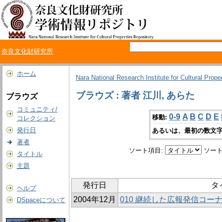
奈良文化財研究所
ホーム
Nara National Research Institute for Cultural Prope
ブラウズ : 著者 江川, あらた
ブラウズ
コミュニティ/
0-9
A
B
C
D
E
移動:
コレクション
発行日
あるいは、最初の数文字
著者
ソート項目:
ソート
タイトル
主題
発行日
タ
ヘルプ
2004年12月
010 継続した広報発信コー
DSpaceについて