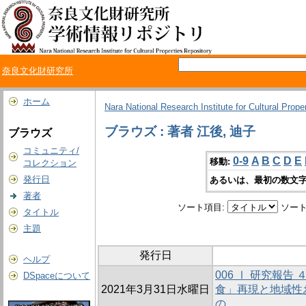
奈良文化財研究所
ホーム
Nara National Research Institute for Cultural Prope
ブラウズ : 著者 江後, 迪子
ブラウズ
コミュニティ/
0-9
A
B
C
D
E
移動:
コレクション
発行日
あるいは、最初の数文字
著者
ソート項目:
ソート
タイトル
主題
発行日
ヘルプ
006 Ⅰ 研究報
DSpaceについて
2021年3月31日水曜日
食」再現と地域性
の