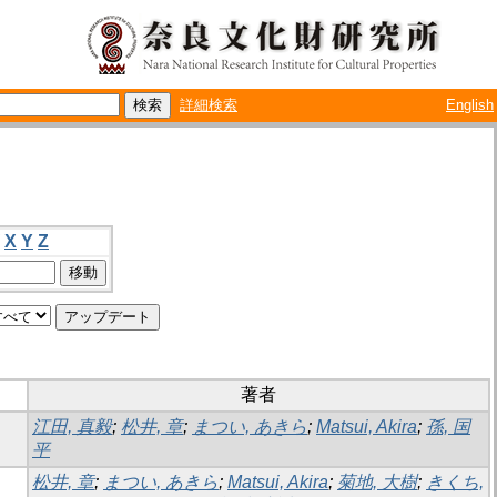
詳細検索
English
X
Y
Z
著者
江田, 真毅
;
松井, 章
;
まつい, あきら
;
Matsui, Akira
;
孫, 国
平
松井, 章
;
まつい, あきら
;
Matsui, Akira
;
菊地, 大樹
;
きくち,