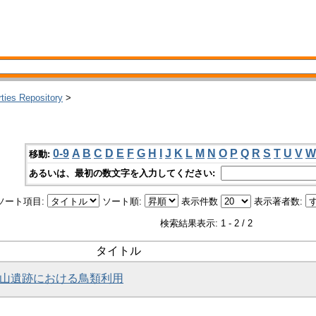
rties Repository
>
0-9
A
B
C
D
E
F
G
H
I
J
K
L
M
N
O
P
Q
R
S
T
U
V
W
移動:
あるいは、最初の数文字を入力してください:
ソート項目:
ソート順:
表示件数
表示著者数:
検索結果表示: 1 - 2 / 2
タイトル
 田螺山遺跡における鳥類利用