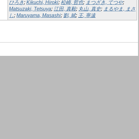
ひろき
;
Kikuchi, Hiroki
;
松崎, 哲也
;
まつざき, てつや
;
Matsuzaki, Tetsuya
;
江田, 真毅
;
丸山, 真史
;
まるやま, まさ
し
;
Maruyama, Masashi
;
劉, 斌
;
王, 寧遠