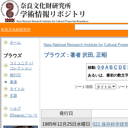
奈良文化財研究所
ホーム
Nara National Research Institute for Cultural Prope
ブラウズ : 著者 沢田, 正昭
ブラウズ
コミュニティ/
0-9
A
B
C
D
E
移動:
コレクション
発行日
あるいは、最初の数文字
著者
ソート項目:
ソート
タイトル
主題
ヘルプ
発行日
DSpaceについて
1985年12月25日水曜日
021 保存科学研