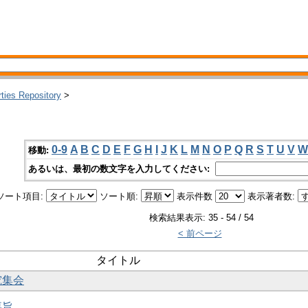
rties Repository
>
0-9
A
B
C
D
E
F
G
H
I
J
K
L
M
N
O
P
Q
R
S
T
U
V
W
移動:
あるいは、最初の数文字を入力してください:
ソート項目:
ソート順:
表示件数
表示著者数:
検索結果表示: 35 - 54 / 54
< 前ページ
タイトル
究集会
要旨