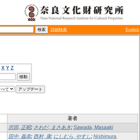
詳細検索
English
X
Y
Z
著者
沢田, 正昭
;
さわだ, まさあき
;
Sawada, Masaaki
田中, 義恭
;
西村, 康
;
にしむら, やすし
;
Nishimura,