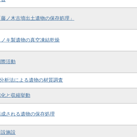
財「藤ノ木古墳出土遺物の保存処理」
クスノキ製遺物の真空凍結乾燥
国際活動
分光分析法による遺物の材質調査
の劣化と収縮挙動
で構成される遺物の保存処理
新設施設