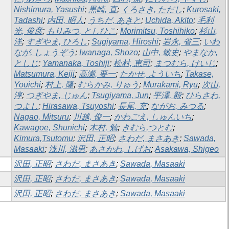
Nishimura, Yasushi
;
黒崎, 直
;
くろさき, ただし
;
Kurosaki,
Tadashi
;
内田, 昭人
;
うちだ, あきと
;
Uchida, Akito
;
毛利
光, 俊彦
;
もりみつ, としひこ
;
Morimitsu, Toshihiko
;
杉山,
洋
;
すぎやま, ひろし
;
Sugiyama, Hiroshi
;
岩永, 省三
;
いわ
なが, しょうぞう
;
Iwanaga, Shozo
;
山中, 敏史
;
やまなか,
としじ
;
Yamanaka, Toshiji
;
松村, 恵司
;
まつむら, けいじ
;
Matsumura, Keiji
;
高瀬, 要一
;
たかせ, よういち
;
Takase,
Youichi
;
村上, 隆
;
むらかみ, りゅう
;
Murakami, Ryu
;
次山,
淳
;
つぎやま, じゅん
;
Tsugiyama, Jun
;
平澤, 毅
;
ひらさわ,
つよし
;
Hirasawa, Tsuyoshi
;
長尾, 充
;
ながお, みつる
;
Nagao, Mitsuru
;
川越, 俊一
;
かわごえ, しゅんいち
;
Kawagoe, Shunichi
;
木村, 勉
;
きむら,つとむ
;
Kimura,Tsutomu
;
沢田, 正昭
;
さわだ, まさあき
;
Sawada,
Masaaki
;
浅川, 滋男
;
あさかわ, しげお
;
Asakawa, Shigeo
沢田, 正昭
;
さわだ, まさあき
;
Sawada, Masaaki
沢田, 正昭
;
さわだ, まさあき
;
Sawada, Masaaki
沢田, 正昭
;
さわだ, まさあき
;
Sawada, Masaaki