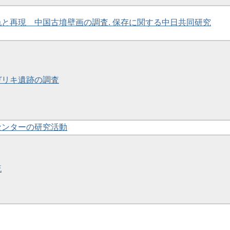
の色と再現 中国古墳壁画の調査. 保存に関する中日共同研究
ンガリキ遺跡の調査
財センターの研究活動
流