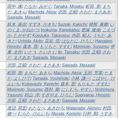
田中, 琢
;
たなか, みがく
;
Tanaka, Migaku
;
町田, 章
;
まち
だ, あきら
;
Machida, Akira
;
沢田, 正昭
;
さわだ, まさあき
;
Sawada, Masaaki
鈴木, 嘉吉
;
すずき, かきち
;
Suzuki, Kakichi
;
猪熊, 兼勝
;
い
のくま, かねかつ
;
Inokuma, Kanekatsu
;
肥塚, 隆保
;
こえづ
か, たかやす
;
Koezuka, Takayasu
;
内田, 昭人
;
うちだ, あ
きと
;
Uchida, Akito
;
花谷, 浩
;
はなたに, ひろし
;
Hanatani,
Hiroshi
;
森本, 晋
;
もりもと, すすむ
;
Morimoto, Susumu
;
伊
東, 太作
;
いとう, たいさく
;
Ito, Taisaku
;
沢田, 正昭
;
さわ
だ, まさあき
;
Sawada, Masaaki
沢田, 正昭
;
さわだ, まさあき
;
Sawada, Masaaki
町田, 章
;
まちだ, あきら
;
Machida, Akira
;
玉田, 芳英
;
たま
だ, よしひで
;
Tamada, Yoshihide
;
小林, 謙一
;
こばやし, け
んいち
;
Kobayashi, Kenichi
;
森本, 晋
;
もりもと, すすむ
;
Morimoto, Susumu
;
西村, 康
;
にしむら, やすし
;
Nishimura,
Yasushi
;
杉山, 洋
;
すぎやま, ひろし
;
Sugiyama, Hiroshi
;
沢田, 正昭
;
さわだ, まさあき
;
Sawada, Masaaki
渡辺, 晃宏
;
わたなべ, あきひろ
;
Watanabe, Akihiro
;
村田,
健一
;
むらた, けんいち
;
Murata, Kenichi
;
臼杵, 勲
;
うすき,