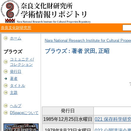
奈良文化財研究所
ホーム
Nara National Research Institute for Cultural Prope
ブラウズ : 著者 沢田, 正昭
ブラウズ
コミュニティ/
コレクション
発行日
著者
タイトル
主題
ヘルプ
発行日
DSpaceについて
1985年12月25日水曜日
021 保存科学研
1978年8月23日水曜日
022 公開講演会