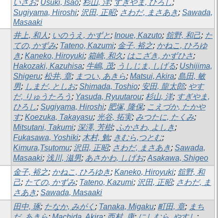
いさお
;
Usuki, Isao
;
杉山, 洋
;
すぎやま, ひろし
;
Sugiyama, Hiroshi
;
沢田, 正昭
;
さわだ, まさあき
;
Sawada,
Masaaki
井上, 和人
;
いのうえ, かずと
;
Inoue, Kazuto
;
舘野, 和己
;
た
ての, かずみ
;
Tateno, Kazumi
;
金子, 裕之
;
かねこ, ひろゆ
き
;
Kaneko, Hiroyuki
;
箱崎, 和久
;
はこざき, かずひさ
;
Hakozaki, Kazuhisa
;
牛嶋, 茂
;
うしじま, しげる
;
Ushijima,
Shigeru
;
松井, 章
;
まつい, あきら
;
Matsui, Akira
;
島田, 敏
男
;
しまだ, としお
;
Shimada, Toshio
;
安田, 龍太郎
;
やす
だ, りゅうたろう
;
Yasuda, Ryuutarou
;
杉山, 洋
;
すぎやま,
ひろし
;
Sugiyama, Hiroshi
;
肥塚, 隆保
;
こえづか, たかや
す
;
Koezuka, Takayasu
;
光谷, 拓実
;
みつたに, たくみ
;
Mitsutani, Takumi
;
深澤, 芳樹
;
ふかさわ, よしき
;
Fukasawa, Yoshiki
;
木村, 勉
;
きむら,つとむ
;
Kimura,Tsutomu
;
沢田, 正昭
;
さわだ, まさあき
;
Sawada,
Masaaki
;
浅川, 滋男
;
あさかわ, しげお
;
Asakawa, Shigeo
金子, 裕之
;
かねこ, ひろゆき
;
Kaneko, Hiroyuki
;
舘野, 和
己
;
たての, かずみ
;
Tateno, Kazumi
;
沢田, 正昭
;
さわだ, ま
さあき
;
Sawada, Masaaki
田中, 琢
;
たなか, みがく
;
Tanaka, Migaku
;
町田, 章
;
まち
だ, あきら
;
Machida, Akira
;
西村, 康
;
にしむら, やすし
;