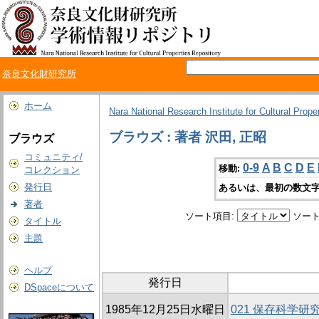
奈良文化財研究所
ホーム
Nara National Research Institute for Cultural Prope
ブラウズ : 著者 沢田, 正昭
ブラウズ
コミュニティ/
0-9
A
B
C
D
E
移動:
コレクション
発行日
あるいは、最初の数文字
著者
ソート項目:
ソート
タイトル
主題
ヘルプ
発行日
DSpaceについて
1985年12月25日水曜日
021 保存科学研