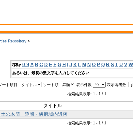
rties Repository
>
0-9
A
B
C
D
E
F
G
H
I
J
K
L
M
N
O
P
Q
R
S
T
U
V
W
移動:
あるいは、最初の数文字を入力してください:
ソート項目:
ソート順:
表示件数
表示著者数:
検索結果表示: 1 - 1 / 1
タイトル
年出土の木簡 静岡・駿府城内遺跡
検索結果表示: 1 - 1 / 1