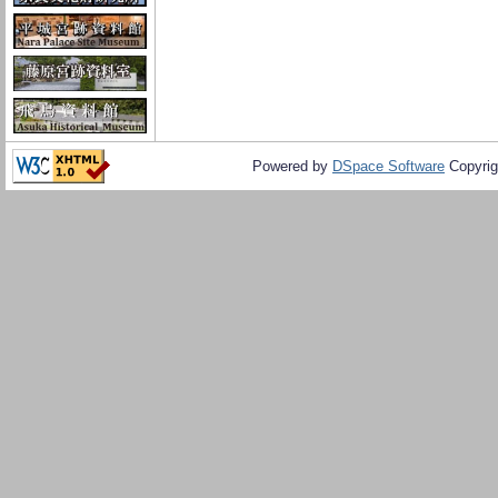
Powered by
DSpace Software
Copyrig