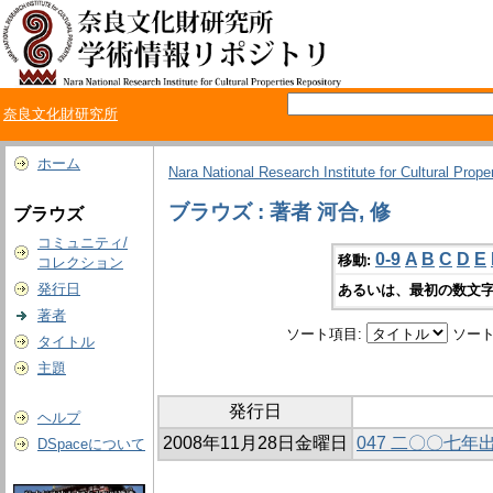
奈良文化財研究所
ホーム
Nara National Research Institute for Cultural Prope
ブラウズ : 著者 河合, 修
ブラウズ
コミュニティ/
0-9
A
B
C
D
E
移動:
コレクション
発行日
あるいは、最初の数文字
著者
ソート項目:
ソート
タイトル
主題
発行日
ヘルプ
2008年11月28日金曜日
047 二〇〇七
DSpaceについて