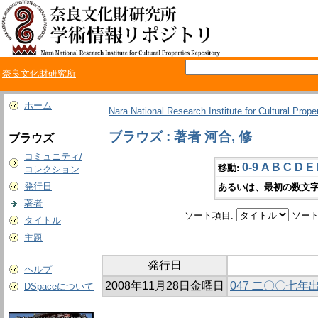
奈良文化財研究所
ホーム
Nara National Research Institute for Cultural Prope
ブラウズ : 著者 河合, 修
ブラウズ
コミュニティ/
0-9
A
B
C
D
E
移動:
コレクション
発行日
あるいは、最初の数文字
著者
ソート項目:
ソート
タイトル
主題
発行日
ヘルプ
2008年11月28日金曜日
047 二〇〇七
DSpaceについて