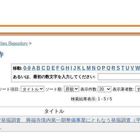
rties Repository
>
寺
0-9
A
B
C
D
E
F
G
H
I
J
K
L
M
N
O
P
Q
R
S
T
U
V
W
移動:
あるいは、最初の数文字を入力してください:
ソート項目:
ソート順:
表示件数
表示著者数:
検索結果表示: 1 - 5 / 5
タイトル
金堂発掘調査 興福寺境内第一期整備事業にともなう発掘調査（
）