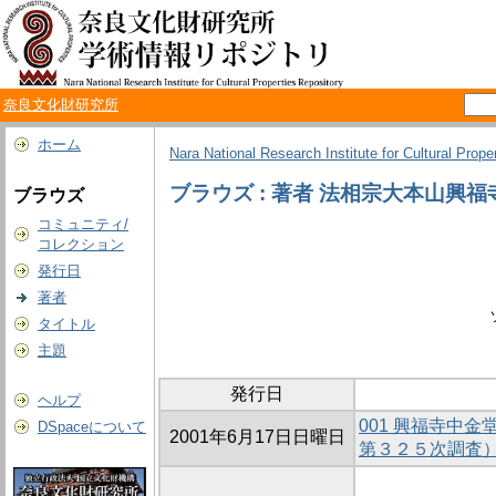
奈良文化財研究所
ホーム
Nara National Research Institute for Cultural Prope
ブラウズ : 著者 法相宗大本山興福
ブラウズ
コミュニティ/
コレクション
発行日
著者
タイトル
主題
発行日
ヘルプ
001 興福寺中
DSpaceについて
2001年6月17日日曜日
第３２５次調査