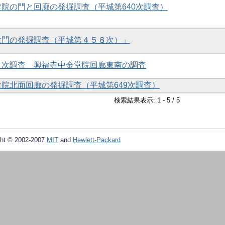
金堂院の門と回廊の発掘調査（平城第640次調査）
南大門の発掘調査（平城第４５８次）」
４７次調査 興福寺中金堂院回廊東南の調査
金堂院北面回廊の発掘調査（平城第649次調査）
検索結果表示: 1 - 5 / 5
ht © 2002-2007
MIT
and
Hewlett-Packard