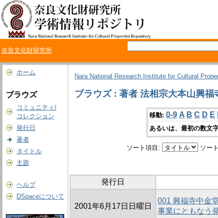
奈良文化財研究所
ホーム
Nara National Research Institute for Cultural Prope
ブラウズ : 著者 法相宗大本山興福
ブラウズ
コミュニティ/
0-9
A
B
C
D
E
移動:
コレクション
発行日
あるいは、最初の数文字
著者
ソート項目:
ソート
タイトル
主題
発行日
ヘルプ
DSpaceについて
001 興福寺中
2001年6月17日日曜日
事業にともなう