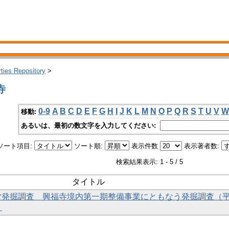
rties Repository
>
寺
0-9
A
B
C
D
E
F
G
H
I
J
K
L
M
N
O
P
Q
R
S
T
U
V
W
移動:
あるいは、最初の数文字を入力してください:
ソート項目:
ソート順:
表示件数
表示著者数:
検索結果表示: 1 - 5 / 5
タイトル
金堂発掘調査 興福寺境内第一期整備事業にともなう発掘調査（
）