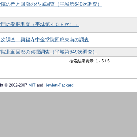
金堂院の門と回廊の発掘調査（平城第640次調査）
南大門の発掘調査（平城第４５８次）」
４７次調査 興福寺中金堂院回廊東南の調査
金堂院北面回廊の発掘調査（平城第649次調査）
検索結果表示: 1 - 5 / 5
ht © 2002-2007
MIT
and
Hewlett-Packard