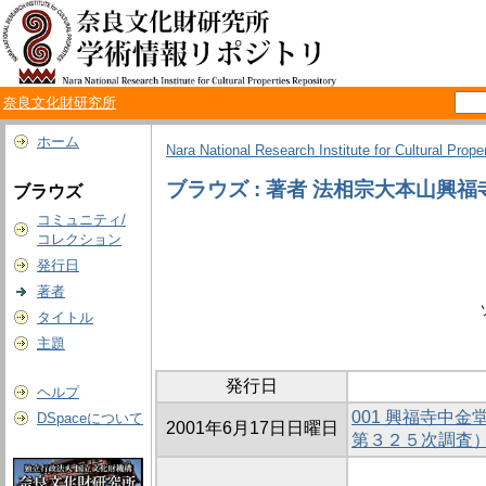
奈良文化財研究所
ホーム
Nara National Research Institute for Cultural Prope
ブラウズ : 著者 法相宗大本山興福
ブラウズ
コミュニティ/
コレクション
発行日
著者
タイトル
主題
発行日
ヘルプ
001 興福寺中
DSpaceについて
2001年6月17日日曜日
第３２５次調査