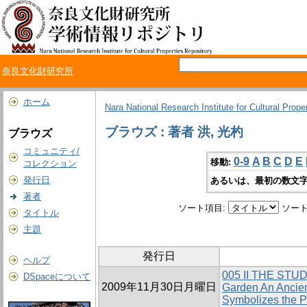
奈良文化財研究所
ホーム
Nara National Research Institute for Cultural Prope
ブラウズ : 著者 洪, 光杓
ブラウズ
コミュニティ/
0-9
A
B
C
D
E
移動:
コレクション
発行日
あるいは、最初の数文字
著者
ソート項目:
ソート
タイトル
主題
発行日
ヘルプ
005 II THE ST
DSpaceについて
2009年11月30日月曜日
Garden An Ancien
Symbolizes the P