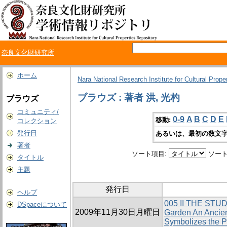
奈良文化財研究所
ホーム
Nara National Research Institute for Cultural Prope
ブラウズ : 著者 洪, 光杓
ブラウズ
コミュニティ/
0-9
A
B
C
D
E
移動:
コレクション
発行日
あるいは、最初の数文字
著者
ソート項目:
ソート
タイトル
主題
発行日
ヘルプ
005 II THE ST
DSpaceについて
2009年11月30日月曜日
Garden An Ancien
Symbolizes the P