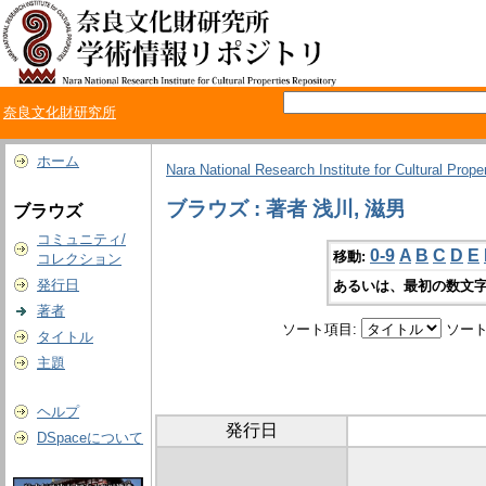
奈良文化財研究所
ホーム
Nara National Research Institute for Cultural Prope
ブラウズ : 著者 浅川, 滋男
ブラウズ
コミュニティ/
0-9
A
B
C
D
E
移動:
コレクション
発行日
あるいは、最初の数文字
著者
ソート項目:
ソート
タイトル
主題
ヘルプ
発行日
DSpaceについて