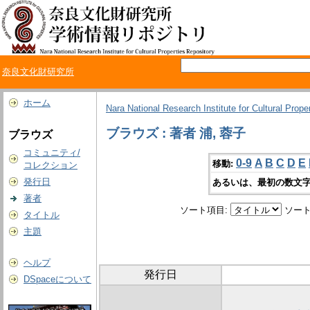
奈良文化財研究所
ホーム
Nara National Research Institute for Cultural Prope
ブラウズ : 著者 浦, 蓉子
ブラウズ
コミュニティ/
0-9
A
B
C
D
E
移動:
コレクション
発行日
あるいは、最初の数文字
著者
ソート項目:
ソート
タイトル
主題
ヘルプ
発行日
DSpaceについて