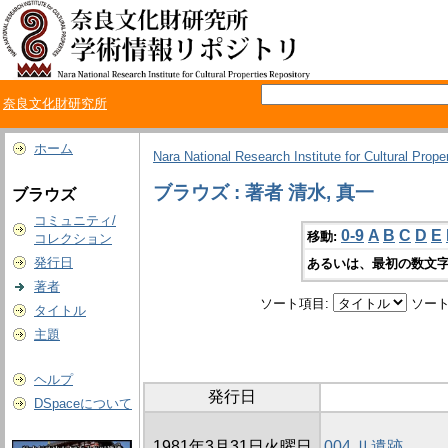
奈良文化財研究所
ホーム
Nara National Research Institute for Cultural Prope
ブラウズ : 著者 清水, 真一
ブラウズ
コミュニティ/
0-9
A
B
C
D
E
移動:
コレクション
発行日
あるいは、最初の数文字
著者
ソート項目:
ソート
タイトル
主題
ヘルプ
発行日
DSpaceについて
1981年3月31日火曜日
004 Ⅱ遺跡