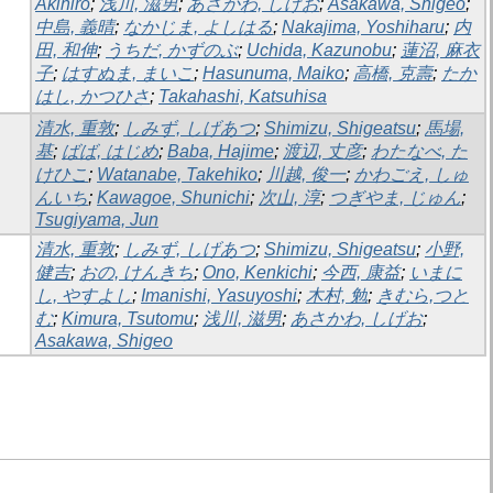
Akihiro
;
浅川, 滋男
;
あさかわ, しげお
;
Asakawa, Shigeo
;
中島, 義晴
;
なかじま, よしはる
;
Nakajima, Yoshiharu
;
内
田, 和伸
;
うちだ, かずのぶ
;
Uchida, Kazunobu
;
蓮沼, 麻衣
子
;
はすぬま, まいこ
;
Hasunuma, Maiko
;
高橋, 克壽
;
たか
はし, かつひさ
;
Takahashi, Katsuhisa
清水, 重敦
;
しみず, しげあつ
;
Shimizu, Shigeatsu
;
馬場,
基
;
ばば, はじめ
;
Baba, Hajime
;
渡辺, 丈彦
;
わたなべ, た
けひこ
;
Watanabe, Takehiko
;
川越, 俊一
;
かわごえ, しゅ
んいち
;
Kawagoe, Shunichi
;
次山, 淳
;
つぎやま, じゅん
;
Tsugiyama, Jun
清水, 重敦
;
しみず, しげあつ
;
Shimizu, Shigeatsu
;
小野,
健吉
;
おの, けんきち
;
Ono, Kenkichi
;
今西, 康益
;
いまに
し, やすよし
;
Imanishi, Yasuyoshi
;
木村, 勉
;
きむら,つと
む
;
Kimura, Tsutomu
;
浅川, 滋男
;
あさかわ, しげお
;
Asakawa, Shigeo