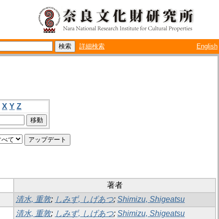
詳細検索
English
X
Y
Z
著者
清水, 重敦
;
しみず, しげあつ
;
Shimizu, Shigeatsu
清水, 重敦
;
しみず, しげあつ
;
Shimizu, Shigeatsu