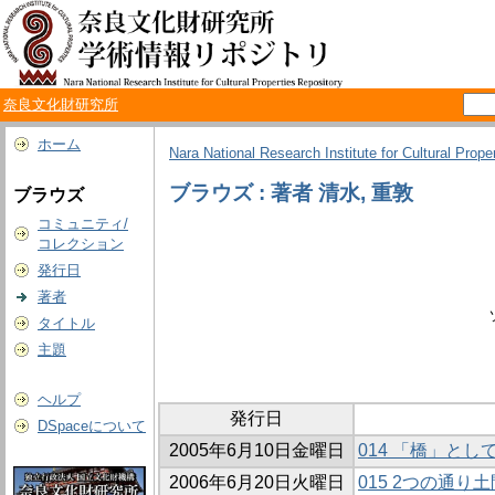
奈良文化財研究所
ホーム
Nara National Research Institute for Cultural Prope
ブラウズ : 著者 清水, 重敦
ブラウズ
コミュニティ/
コレクション
発行日
著者
タイトル
主題
ヘルプ
発行日
DSpaceについて
2005年6月10日金曜日
014 「橋」と
2006年6月20日火曜日
015 2つの通