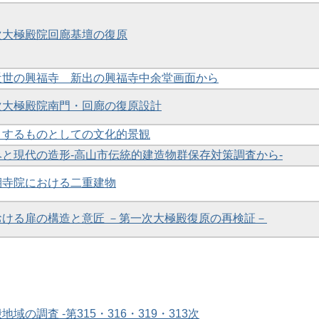
一次大極殿院回廊基壇の復原
と近世の興福寺 新出の興福寺中余堂画面から
一次大極殿院南門・回廊の復原設計
提とするものとしての文化的景観
並みと現代の造形-高山市伝統的建造物群保存対策調査から-
鳳期寺院における二重建物
における扉の構造と意匠 －第一次大極殿復原の再検証－
地域の調査 -第315・316・319・313次