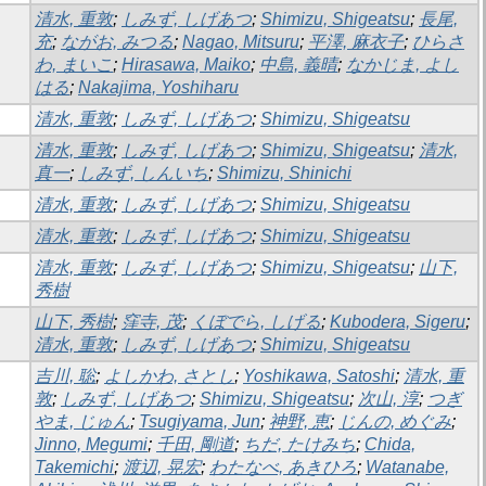
清水, 重敦
;
しみず, しげあつ
;
Shimizu, Shigeatsu
;
長尾,
充
;
ながお, みつる
;
Nagao, Mitsuru
;
平澤, 麻衣子
;
ひらさ
わ, まいこ
;
Hirasawa, Maiko
;
中島, 義晴
;
なかじま, よし
はる
;
Nakajima, Yoshiharu
清水, 重敦
;
しみず, しげあつ
;
Shimizu, Shigeatsu
清水, 重敦
;
しみず, しげあつ
;
Shimizu, Shigeatsu
;
清水,
真一
;
しみず, しんいち
;
Shimizu, Shinichi
清水, 重敦
;
しみず, しげあつ
;
Shimizu, Shigeatsu
清水, 重敦
;
しみず, しげあつ
;
Shimizu, Shigeatsu
清水, 重敦
;
しみず, しげあつ
;
Shimizu, Shigeatsu
;
山下,
秀樹
山下, 秀樹
;
窪寺, 茂
;
くぼでら, しげる
;
Kubodera, Sigeru
;
清水, 重敦
;
しみず, しげあつ
;
Shimizu, Shigeatsu
吉川, 聡
;
よしかわ, さとし
;
Yoshikawa, Satoshi
;
清水, 重
敦
;
しみず, しげあつ
;
Shimizu, Shigeatsu
;
次山, 淳
;
つぎ
やま, じゅん
;
Tsugiyama, Jun
;
神野, 恵
;
じんの, めぐみ
;
Jinno, Megumi
;
千田, 剛道
;
ちだ, たけみち
;
Chida,
Takemichi
;
渡辺, 晃宏
;
わたなべ, あきひろ
;
Watanabe,