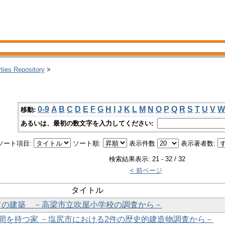
rties Repository
>
0-9
A
B
C
D
E
F
G
H
I
J
K
L
M
N
O
P
Q
R
S
T
U
V
W
移動:
あるいは、最初の数文字を入力してください:
ソート項目:
ソート順:
表示件数
表示著者数:
検索結果表示: 21 - 32 / 32
< 前ページ
タイトル
しての建築 －高梁市立吹屋小学校の調査から－
り土間を持つ家 －塩尻市における2件の歴史的建造物調査から－