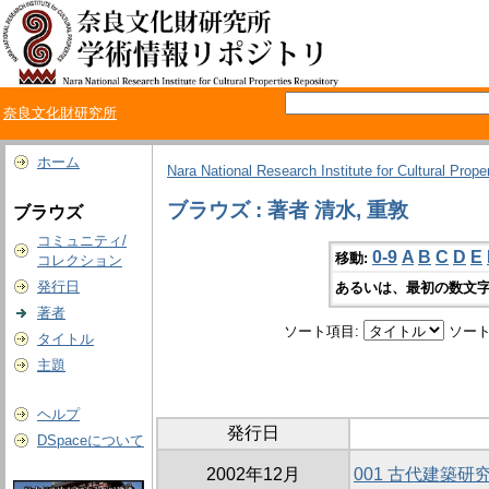
奈良文化財研究所
ホーム
Nara National Research Institute for Cultural Prope
ブラウズ : 著者 清水, 重敦
ブラウズ
コミュニティ/
0-9
A
B
C
D
E
移動:
コレクション
発行日
あるいは、最初の数文字
著者
ソート項目:
ソート
タイトル
主題
ヘルプ
発行日
DSpaceについて
2002年12月
001 古代建築